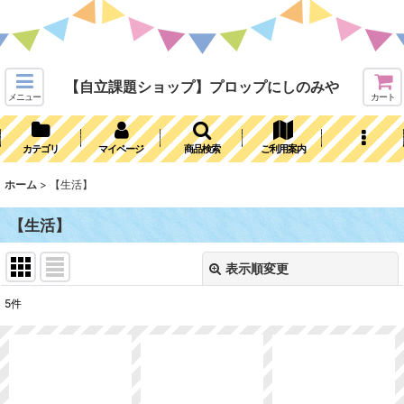
【自立課題ショップ】プロップにしのみや
メニュー
カート
カテゴリ
マイページ
商品検索
ご利用案内
ホーム
>
【生活】
【生活】
表示順変更
閉じる
5
件
表示数
:
並び順
: