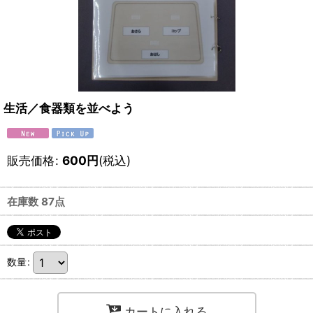
生活／食器類を並べよう
販売価格
:
600
円
(税込)
在庫数 87点
数量
:
カートに入れる