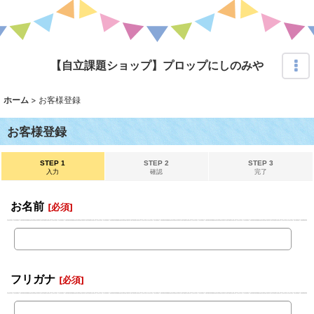
【自立課題ショップ】プロップにしのみや
ホーム
>
お客様登録
お客様登録
STEP 1
STEP 2
STEP 3
入力
確認
完了
お名前
[
必須
]
フリガナ
[
必須
]