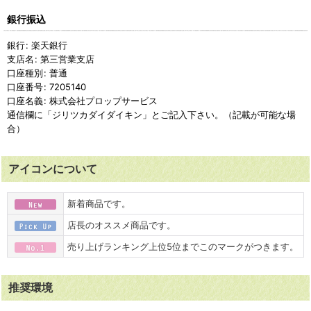
銀行振込
銀行
:
楽天銀行
支店名
:
第三営業支店
口座種別
:
普通
口座番号
:
7205140
口座名義
:
株式会社プロップサービス
通信欄に「ジリツカダイダイキン」とご記入下さい。（記載が可能な場
合）
アイコンについて
新着商品です。
店長のオススメ商品です。
売り上げランキング上位5位までこのマークがつきます。
推奨環境