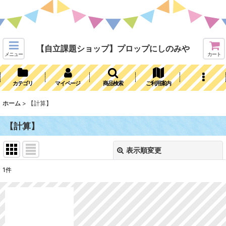
【自立課題ショップ】プロップにしのみや
メニュー
カート
カテゴリ
マイページ
商品検索
ご利用案内
ホーム
>
【計算】
【計算】
表示順変更
閉じる
1
件
表示数
:
並び順
: