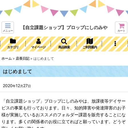
【自立課題ショップ】プロップにしのみや
メニュー
カート
カテゴリ
マイページ
商品検索
ご利用案内
ホーム
>
店長日記
>
はじめまして
はじめまして
2020
12
27
年
月
日
「自立課題ショップ」プロップにしのみやは、放課後等デイサー
ビスの事業も行っております。日々、知的障害や発達障害のお子
様が実施しているおススメのフォルダー課題を販売することにな
ります。多くの関係者のお役に立てればと願っています。どうぞ