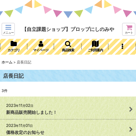
【自立課題ショップ】プロップにしのみや
メニュー
カート
カテゴリ
マイページ
商品検索
ご利用案内
ホーム
>
店長日記
店長日記
3
件
2023
11
02
年
月
日
新商品販売開始しました！
2023
11
01
年
月
日
価格改定のお知らせ